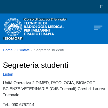
Corso di laurea in Tecniche di Rad
Skip to main content
IT
Home
Contatti
Segreteria studenti
Segreteria studenti
Listen
Unità Operativa 2 DIMED, PATOLOGIA, BIOMORF,
SCIENZE VETERINARIE (CdS Triennali) Corsi di Laurea
Triennale.
Tel.: 090 6767114