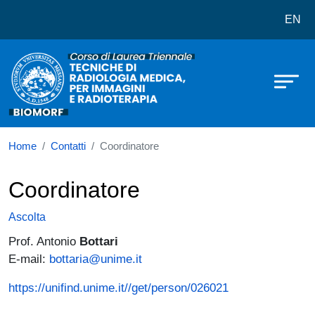
Corso di laurea in Tecniche di Rad
Salta al contenuto principale
EN
Home
Contatti
Coordinatore
Coordinatore
Ascolta
Prof. Antonio
Bottari
E-mail:
bottaria@unime.it
https://unifind.unime.it//get/person/026021