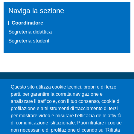
Naviga la sezione
Coordinatore
Segreteria didattica
Segreteria studenti
Questo sito utilizza cookie tecnici, propri e di terze
parti, per garantire la corretta navigazione e
analizzare il traffico e, con il tuo consenso, cookie di
profilazione e altri strumenti di tracciamento di terzi
per mostrare video e misurare l'efficacia delle attività
Università degli Studi di Messina
di comunicazione istituzionale. Puoi rifiutare i cookie
Piazza Pugliatti, 1 - 98122 Messina
non necessari e di profilazione cliccando su “Rifiuta
Cod. Fiscale 80004070837